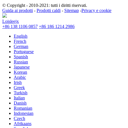
© Copyright - 2010-2021: tutti i diritti riservati.
Guida ai prodotti
-
Prodotti caldi
-
Sitemap
-
Privacy e cookie
Loisleejx
+86 138 1106 0857
+86 186 1214 2986
English
French
German
Portuguese
Spanish
Russian
Japanese
Korean
Arabic
Irish
Greek
Turkish
Italian
Danish
Romanian
Indonesian
Czech
Afrikaans