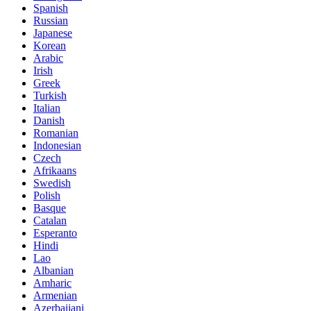
Spanish
Russian
Japanese
Korean
Arabic
Irish
Greek
Turkish
Italian
Danish
Romanian
Indonesian
Czech
Afrikaans
Swedish
Polish
Basque
Catalan
Esperanto
Hindi
Lao
Albanian
Amharic
Armenian
Azerbaijani