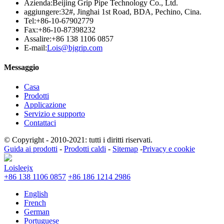
Azienda:
Beijing Grip Pipe Technology Co., Ltd.
aggiungere:
32#, Jinghai 1st Road, BDA, Pechino, Cina.
Tel:
+86-10-67902779
Fax:
+86-10-87398232
Assalire:
+86 138 1106 0857
E-mail:
Lois@bjgrip.com
Messaggio
Casa
Prodotti
Applicazione
Servizio e supporto
Contattaci
© Copyright - 2010-2021: tutti i diritti riservati.
Guida ai prodotti
-
Prodotti caldi
-
Sitemap
-
Privacy e cookie
Loisleejx
+86 138 1106 0857
+86 186 1214 2986
English
French
German
Portuguese