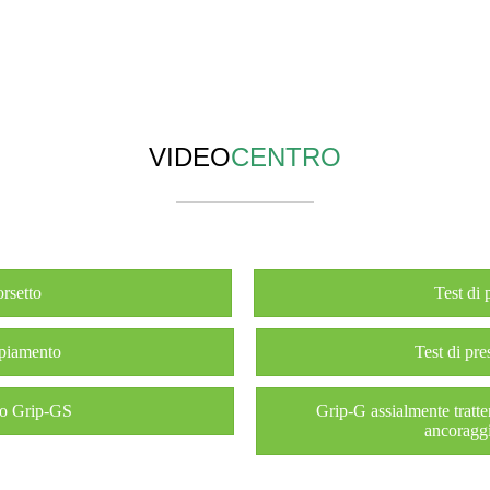
VIDEO
CENTRO
orsetto
Test di 
ppiamento
Test di pr
bo Grip-GS
Grip-G assialmente tratte
ancoragg