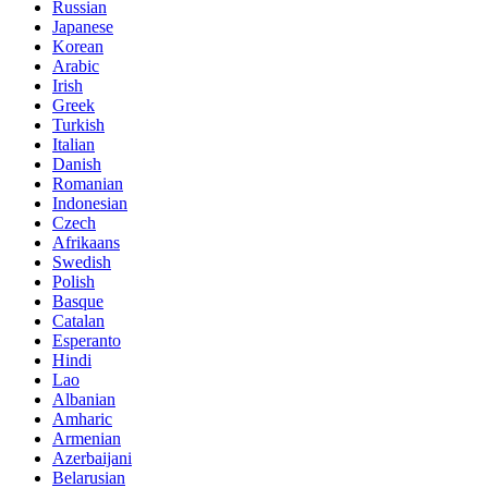
Russian
Japanese
Korean
Arabic
Irish
Greek
Turkish
Italian
Danish
Romanian
Indonesian
Czech
Afrikaans
Swedish
Polish
Basque
Catalan
Esperanto
Hindi
Lao
Albanian
Amharic
Armenian
Azerbaijani
Belarusian