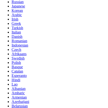
Russian
Japanese
Korean
Arabic
Irish
Greek
Turkish
Italian
Danish
Romanian
Indonesian
Czech
Afrikaans
Swedish
Polish
Basque
Catalan
Esperanto
Hindi
Lao
Albanian
Amharic
Armenian
Azerbaijani
Belarusian