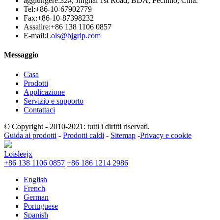
aggiungere:
32#, Jinghai 1st Road, BDA, Pechino, Cina.
Tel:
+86-10-67902779
Fax:
+86-10-87398232
Assalire:
+86 138 1106 0857
E-mail:
Lois@bjgrip.com
Messaggio
Casa
Prodotti
Applicazione
Servizio e supporto
Contattaci
© Copyright - 2010-2021: tutti i diritti riservati.
Guida ai prodotti
-
Prodotti caldi
-
Sitemap
-
Privacy e cookie
Loisleejx
+86 138 1106 0857
+86 186 1214 2986
English
French
German
Portuguese
Spanish