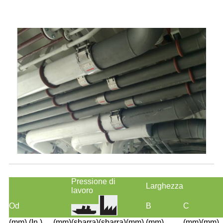
Pressione di
Larghezza
lavoro
Od
B
C
(mm)
(In.)
(mm)
(sbarra)
(sbarra)
(mm)
(mm)
(mm)
(mm)