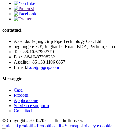
contattaci
Azienda:
Beijing Grip Pipe Technology Co., Ltd.
aggiungere:
32#, Jinghai 1st Road, BDA, Pechino, Cina.
Tel:
+86-10-67902779
Fax:
+86-10-87398232
Assalire:
+86 138 1106 0857
E-mail:
Lois@bjgrip.com
Messaggio
Casa
Prodotti
Applicazione
Servizio e supporto
Contattaci
© Copyright - 2010-2021: tutti i diritti riservati.
Guida ai prodotti
-
Prodotti caldi
-
Sitemap
-
Privacy e cookie