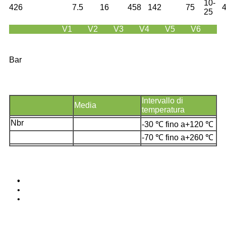
10-
426
7.5
16
458
142
75
25
V1
V2
V3
V4
V5
V6
Bar
Intervallo di
Media
temperatura
Nbr
-30 ℃ fino a+120 ℃
-70 ℃ fino a+260 ℃
•
•
•